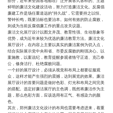
部分，近年来全国各地都在广泛开展各式各样的、主题
鲜明的廉洁文化建设活动，努力打造廉洁文化。反腐倡
廉建工作是场任重道远的“持久战”，它需要持之以恒、
警钟长鸣，既要治标也要治本。如何有效的防止腐败，
则成为当前反腐倡廉工作的重点攻关议题。
廉洁文化展厅设计
以图文并茂、教育性强、生动形象等
优势，成为近年来较为优选的廉洁教育方法。廉洁文化
展厅设计，在内容上主要以真实的廉洁案例为切入点，
结合实际展示党中央和省、市委反腐败的刚强决心。以
案施教，以案说纪，教育提醒参观者恪守正道、克己奉
公，修身洁行、杜绝腐败问题。
一个好的展厅设计，必须从视觉和布局上都要征服观
众，这样才能产生强烈的震撼，达到展览的效果。廉洁
展厅设计的首要问题是做好色彩、灯光和布局之间完美
的搭配。选定好廉洁展厅的主色调，既然将廉洁作为主
题，那么色彩方面，应该选用有正气、有感染力的颜
色。
其次，郑州廉洁文化设计的布局也需要考虑进来，着重